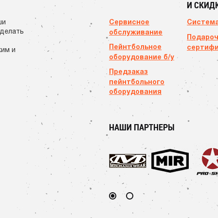
И СКИД
Сервисное
Система
ши
сделать
обслуживание
Подаро
Пейнтбольное
сертиф
ким и
оборудование б/у
Предзаказ
пейнтбольного
оборудования
НАШИ ПАРТНЕРЫ