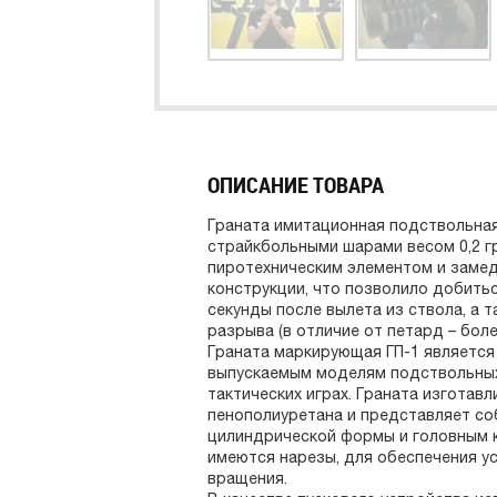
ОПИСАНИЕ ТОВАРА
Граната имитационная подствольная 
страйкбольными шарами весом 0,2 гр.
пиротехническим элементом и заме
конструкции, что позволило добитьс
секунды после вылета из ствола, а
разрыва (в отличие от петард – бол
Граната маркирующая ГП-1 являетс
выпускаемым моделям подствольных
тактических играх. Граната изготав
пенополиуретана и представляет со
цилиндрической формы и головным к
имеются нарезы, для обеспечения ус
вращения.