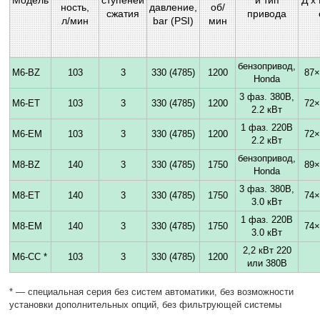
ность,
давление,
об/
сжатия
привода
л/мин
bar (PSI)
мин
бензопривод,
M6-BZ
103
3
330 (4785)
1200
87×
Honda
3 фаз. 380В,
M6-ET
103
3
330 (4785)
1200
72×
2.2 кВт
1 фаз. 220В
M6-EM
103
3
330 (4785)
1200
72×
2.2 кВт
бензопривод,
M8-BZ
140
3
330 (4785)
1750
89×
Honda
3 фаз. 380В,
M8-ET
140
3
330 (4785)
1750
74×
3.0 кВт
1 фаз. 220В
M8-EM
140
3
330 (4785)
1750
74×
3.0 кВт
2,2 кВт 220
M6-СС *
103
3
330 (4785)
1200
или 380В
* — специальная серия без систем автоматики, без возможности
установки дополнительных опций, без фильтрующей системы