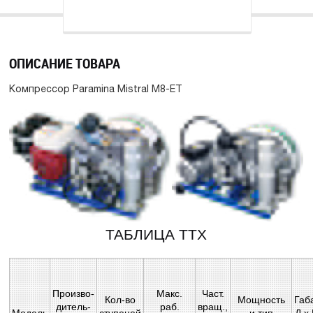
ОПИСАНИЕ ТОВАРА
Компрессор Paramina Mistral M8-ET
ТАБЛИЦА ТТХ
Произво-
Макс.
Част.
Кол-во
Мощность
Габ
дитель-
раб.
вращ.,
Модель
ступеней
и тип
Д х