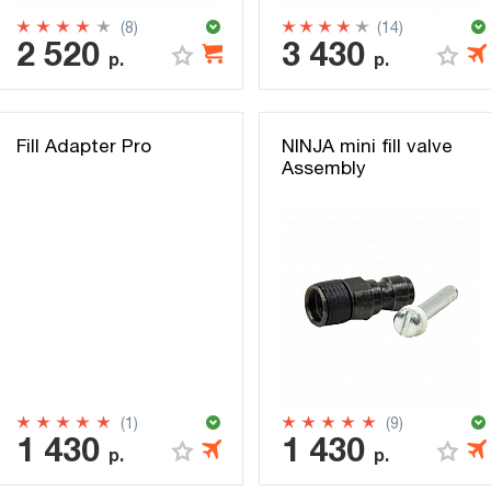
(8)
(14)
2 520
3 430
р.
р.
Fill Adapter Pro
NINJA mini fill valve
Assembly
(1)
(9)
1 430
1 430
р.
р.