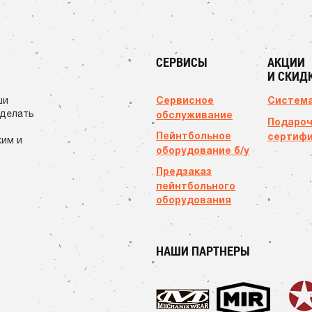
СЕРВИСЫ
АКЦИИ
И СКИД
Сервисное
Система
ши
сделать
обслуживание
Подаро
Пейнтбольное
сертиф
ким и
оборудование б/у
Предзаказ
пейнтбольного
оборудования
НАШИ ПАРТНЕРЫ