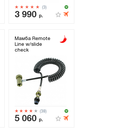
(3)
3 990
р.
Мамба Remote
Line w/slide
check
(38)
5 060
р.