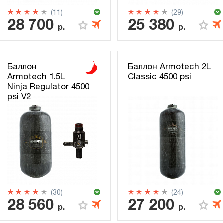
(11)
(29)
28 700
25 380
р.
р.
Баллон
Баллон Armotech 2L
Armotech 1.5L
Classic 4500 psi
Ninja Regulator 4500
psi V2
(30)
(24)
28 560
27 200
р.
р.