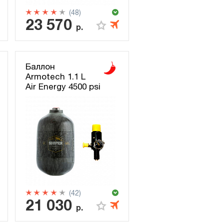
(48)
23 570
р.
Баллон
Armotech 1.1 L
Air Energy 4500 psi
(42)
21 030
р.