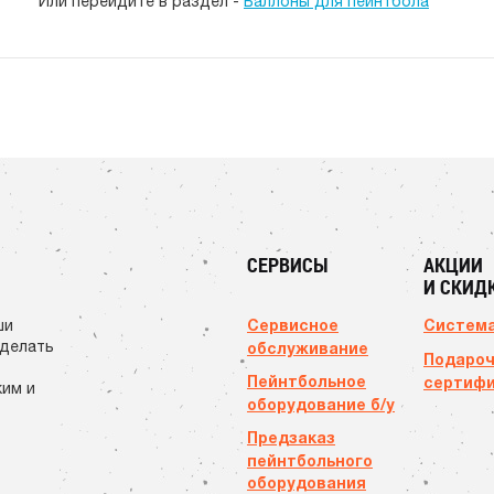
Или перейдите в раздел -
Баллоны для пейнтбола
СЕРВИСЫ
АКЦИИ
И СКИД
Сервисное
Система
ши
сделать
обслуживание
Подаро
Пейнтбольное
сертиф
ким и
оборудование б/у
Предзаказ
пейнтбольного
оборудования