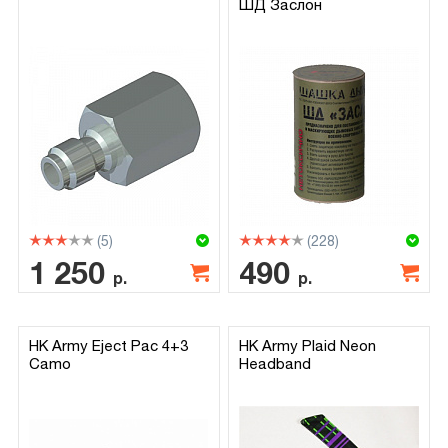
ШД Заслон
(5)
(228)
1 250
490
р.
р.
HK Army Eject Pac 4+3
HK Army Plaid Neon
Camo
Headband