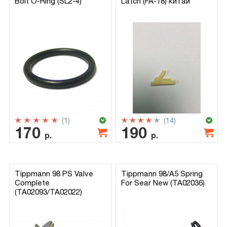
Bolt O-Ring (SL2-4)
Latch (FA-18) китай
(1)
(14)
170
190
р.
р.
Tippmann 98 PS Valve
Tippmann 98/A5 Spring
Complete
For Sear New (TA02036)
(TA02093/TA02022)