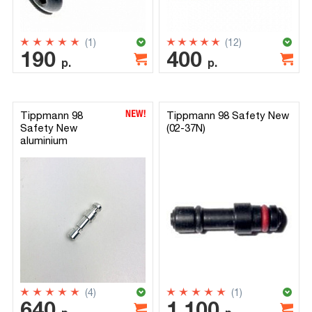
(1)
(12)
190
400
р.
р.
Tippmann 98
Tippmann 98 Safety New
Safety New
(02-37N)
aluminium
(4)
(1)
640
1 100