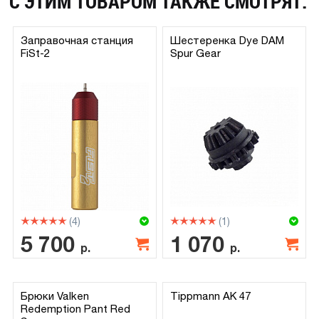
С ЭТИМ ТОВАРОМ ТАКЖЕ СМОТРЯТ:
Заправочная станция
Шестеренка Dye DAM
FiSt-2
Spur Gear
(4)
(1)
5 700
1 070
р.
р.
Брюки Valken
Tippmann AK 47
Redemption Pant Red