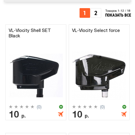
1
2
Товаров 1-12 / 18
ПОКАЗАТЬ ВСЕ
VL-Vlocity Shell SET
VL-Vlocity Select force
Black
(0)
(0)
10
10
р.
р.