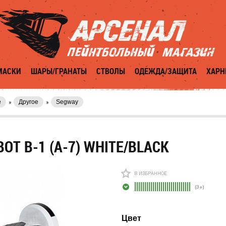
МАСКИ
ШАРЫ/ГРАНАТЫ
СТВОЛЫ
ОДЕЖДА/ЗАЩИТА
ХАРН
е
Другое
Segway
OT B-1 (A-7) WHITE/BLACK
В ИЗБРАННОЕ
(3+)
Цвет