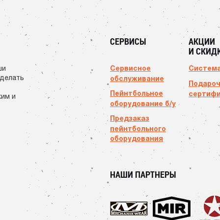
СЕРВИСЫ
АКЦИИ
И СКИД
Сервисное
Система
ши
сделать
обслуживание
Подаро
Пейнтбольное
сертиф
ким и
оборудование б/у
Предзаказ
пейнтбольного
оборудования
НАШИ ПАРТНЕРЫ