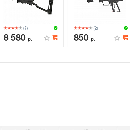
(7)
(2)
8 580
850
р.
р.